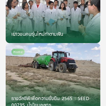
เยาวชนคนรุ่นใหม่ทำตามฝัน
Home
รางวัลซีพีเพื่อความยั่งยืน 2565 : SEED-
00795 น้ำปุ๋ยมูลสุกร