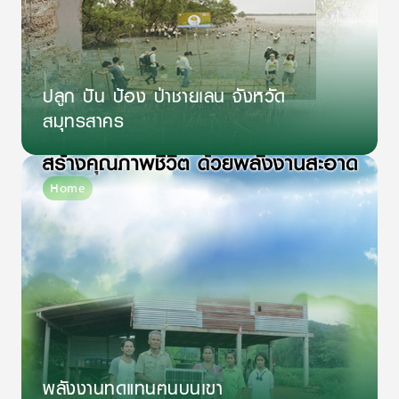
ปลูก ปัน ป้อง ป่าชายเลน จังหวัด
สมุทรสาคร
Home
พลังงานทดแทนฅนบนเขา