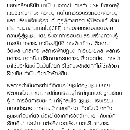
ของเครือบริษัท มาเป็นแนวทางในการทำ CSR ขีดจากผู้
เชี่ยวชาญทักษะ ความรู้ คิดในการรวบรวมองค์ความรู้
แลกเปลี่ยนเรียนรู้ร่วมกับกูรูผู้ถ่ายทอด ผู้มีส่วนได้ ส่วน
เสีย หน่วยงานภายใน(CPF) ข่ายองค์กรต่อยอดองค์
ความรู้สู่ชุมชน โดยเริ่มจากการอบรมเสริมสร้างความรู้
การจัดการขยะ ลงมือปฏิบัติ การฝึกทักษะ ติดตาม
วัดผล บุคลากร ผลการฝึกปฏิบัติ การขยายผล ผลการ
ลดขยะ ลดกลิ่น ปริมาณการลดขยะ สิ่งแวดล้อม การนำ
มาใช้ประโยชน์เป็นปุ๋ยโดยการใช้ถังพลาสติกที่ไม่ใช้แล้วมา
รีไซเคิล ทำเป็นถังหมักรักษ์ดิน
ผลการดำเนินการทำให้เกิดประโยชน์ต่อชุมชน ขยาย
พัฒนาเป็นสถานแลกเปลี่ยนเรียนรู้ให้แก่ชุมชนจัดฐานเรียน
รู้ “ การจัดการขยะ ” แก่ผู้ที่สนใจ (ชุมชน โรงเรียน
สถานประกอบการและนักท่องเที่ยว) เกิดเป็นวิสาหกิจ
ชุมชนท่องเที่ยว มีรายได้จากการจัดจำหน่าย “ถังหมัก
รักษ์ดิน” ประโยชน์ต่อสิ่งแวดล้อม ลดปริมาณขยะ