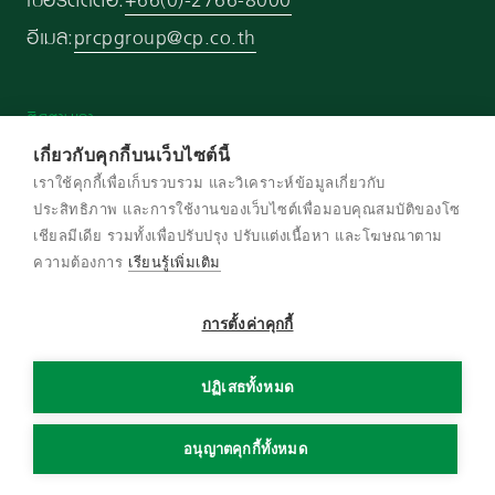
อีเมล:
prcpgroup@cp.co.th
ติดตามเรา
เกี่ยวกับคุกกี้บนเว็บไซต์นี้
เราใช้คุกกี้เพื่อเก็บรวบรวม และวิเคราะห์ข้อมูลเกี่ยวกับ
ประสิทธิภาพ และการใช้งานของเว็บไซต์เพื่อมอบคุณสมบัติของโซ
เชียลมีเดีย รวมทั้งเพื่อปรับปรุง ปรับแต่งเนื้อหา และโฆษณาตาม
© สงวนลิขสิทธิ์ พ.ศ. 2569 บริษัท เครือเจริญ
ความต้องการ
เรียนรู้เพิ่มเติม
โภคภัณฑ์ จำกัด
การตั้งค่าคุกกี้
ข้อกําหนดและเงื่อนไข
นโยบายความเป็นส่วนตัว
ปฏิเสธทั้งหมด
นโยบายการใช้งานคุกกี้
แผนผังเว็บไซต์
อนุญาตคุกกี้ทั้งหมด