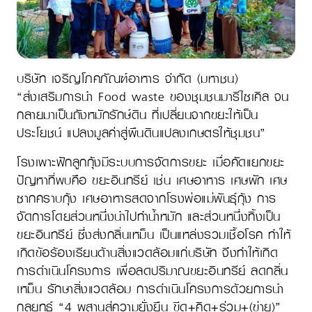
บริษัท เจริญโภคภัณฑ์อาหาร จำกัด (มหาชน)
“ส่งเสริมการนำ Food waste ของชุมชนมารีไซเคิล จน
กลายมาเป็นถังหมักรักษ์ดิน ที่เปลี่ยนจากขยะให้เป็น
ประโยชน์ แปลงมูลค่าสู่ผืนดินแปลงเกษตรให้ชุมชน”
โรงเพาะฟักลูกกุ้งมีระบบการจัดการขยะ เมื่อคัดแยกขยะ
ปัญหาที่พบคือ ขยะอินทรีย์ เช่น เศษอาหาร เศษผัก เศษ
ซากคราบกุ้ง เศษอาหารสดจากโรงพ่อแม่พันธุ์กุ้ง การ
จัดการโดยส่วนหนึ่งนำไปทำน้ำหมัก และส่วนหนึ่งทิ้งเป็น
ขยะอินทรีย์ ซึ่งส่งกลิ่นเหม็น เป็นแหล่งรวมเชื้อโรค ทำให้
เกิดข้อร้องเรียนด้านสิ่งแวดล้อมแก่บริษัท จึงทำให้เกิด
การดำเนินโครงการ เพื่อลดปริมาณขยะอินทรีย์ ลดกลิ่น
เหม็น รักษาสิ่งแวดล้อม การดำเนินโครงการด้วยการนำ
กลยุทธ์ “4 ผสานสู่ความยั่งยืน ขีด+คิด+ร่วม+(ข่าย)”