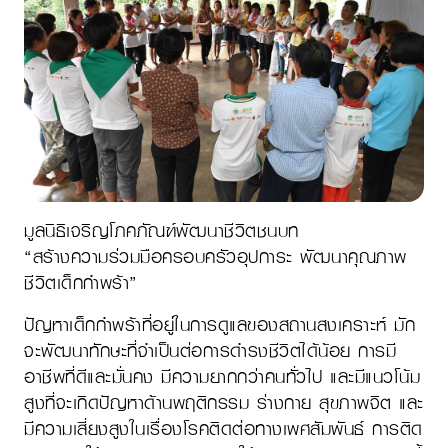
มูลนิธิเจริญโภคภัณฑ์พัฒนาชีวิตชนบท
“สร้างความร่วมมือครอบครัวอุปการะ พัฒนาคุณภาพ
ชีวิตเด็กกำพร้า”
ปัญหาเด็กกำพร้าที่อยู่ในการดูแลของสถานสงเคราะห์ มัก
จะพัฒนาทักษะที่จำเป็นต่อการดำรงชีวิตได้น้อย การมี
อาชีพที่ดีและมั่นคง มีความยากกว่าคนทั่วไป และมีแนวโน้ม
สูงที่จะเกิดปัญหาด้านพฤติกรรม ร่างกาย สุขภาพจิต และ
มีความเสี่ยงสูงในเรื่องโรคติดต่อทางเพศสัมพันธ์ การติด