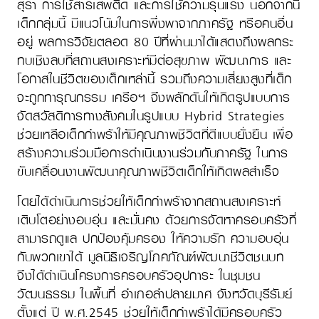
สุรา การใช้สารเสพติด และการใช้ความรุนแรง นอกจากนี้
เด็กกลุ่มนี้ มีแนวโน้มในการพึ่งพาจากภาครัฐ หรือคนอื่น
อยู่ ผลการวิจัยตลอด 80 ปีที่ผ่านมาได้แสดงถึงผลกระ
ทบเชิงลบที่สถานสงเคราะห์มีต่อสุขภาพ พัฒนาการ และ
โอกาสในชีวิตของเด็กเหล่านี้ รวมถึงความเสี่ยงสูงที่เด็ก
จะถูกทารุณกรรม เครือฯ จึงผลักดันให้เกิดรูปแบบการ
จัดสวัสดิการทางสังคมในรูปแบบ Hybrid Strategies
ช่วยเหลือเด็กกำพร้าให้มีคุณภาพชีวิตที่ดีแบบยั่งยืน เพื่อ
สร้างความร่วมมือการดำเนินงานร่วมกับภาครัฐ ในการ
ขับเคลื่อนงานพัฒนาคุณภาพชีวิตเด็กให้เกิดผลสำเร็จ
โดยได้ดำเนินการช่วยให้เด็กกำพร้าจากสถานสงเคราะห์
เติบโตอย่างอบอุ่น และมั่นคง ด้วยการจัดหาครอบครัวที่
สามารถดูแล ปกป้องคุ้มครอง ให้ความรัก ความอบอุ่น
กับพวกเขาได้ มูลนิธิเจริญโภคภัณฑ์พัฒนาชีวิตชนบท
จึงได้ดำเนินโครงการครอบครัวอุปการะ ในชุมชน
วัฒนธรรม ในพื้นที่ อำเภอลำปลายมาศ จังหวัดบุรีรัมย์
ตั้งแต่ ปี พ.ศ.2545 ช่วยให้เด็กกำพร้าได้มีครอบครัว