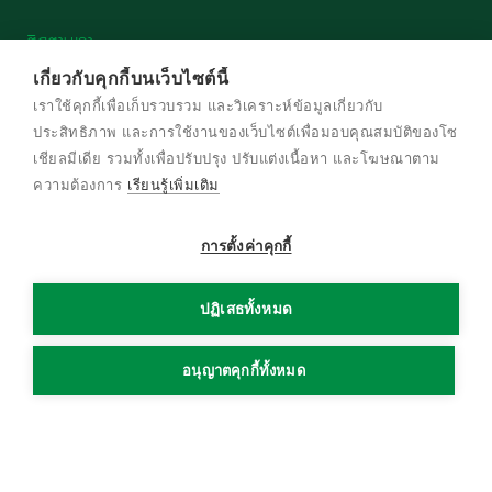
ติดตามเรา
เกี่ยวกับคุกกี้บนเว็บไซต์นี้
เราใช้คุกกี้เพื่อเก็บรวบรวม และวิเคราะห์ข้อมูลเกี่ยวกับ
ประสิทธิภาพ และการใช้งานของเว็บไซต์เพื่อมอบคุณสมบัติของโซ
เชียลมีเดีย รวมทั้งเพื่อปรับปรุง ปรับแต่งเนื้อหา และโฆษณาตาม
© สงวนลิขสิทธิ์ พ.ศ. 2569 บริษัท เครือเจริญ
ความต้องการ
เรียนรู้เพิ่มเติม
โภคภัณฑ์ จำกัด
การตั้งค่าคุกกี้
ข้อกําหนดและเงื่อนไข
นโยบายความเป็นส่วนตัว
ปฏิเสธทั้งหมด
นโยบายการใช้งานคุกกี้
แผนผังเว็บไซต์
อนุญาตคุกกี้ทั้งหมด