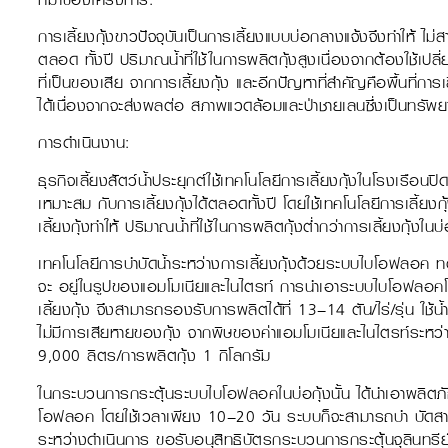
การเลี้ยงกุ้งขาวปัจจุบันเป็นการเลี้ยงแบบบ่อกลางแจ้งจึงทำให้ ไ
ตลอด ทั้งปี ปริมาณนํ้าที่ใช้ในการผลิตกุ้งสูงเนื่องจากต้องใช้เปลี่
ที่เป็นของเสีย จากการเลี้ยงกุ้ง และอีกปัญหาที่สำคัญคือพื้นที่การเลี
ได้เนื่องจากจะส่งผลต่อ สภาพแวดล้อมและป่าชายเลนซึ่งเป็นทรัพย
การดำเนินงาน:
ธุรกิจเลี้ยงสัตว์น้ำประยุกต์ใช้เทคโนโลยีการเลี้ยงกุ้งในโรงเรือ
เหมาะสม กับการเลี้ยงกุ้งได้ตลอดทั้งปี โดยใช้เทคโนโลยีการเลี้ย
เลี้ยงกุ้งทำให้ ปริมาณนํ้าที่ใช้ในการผลิตกุ้งตํ่ากว่าการเลี้ยงกุ้งใน
เทคโนโลยีการบำบัดน้ำระหว่างการเลี้ยงกุ้งด้วยระบบไบโอฟลอค ทด
จะ อยู่ในรูปของแอมโมเนียและไนไตรท์ การนำเอาระบบไบโอฟลอคโดย ใ
เลี้ยงกุ้ง จึงสามารถรองรับการผลิตได้ที่ 13–14 ตัน/ไร่/รุ่น ใช
ไม่มีการเสียหายของกุ้ง จากพิษของค่าแอมโมเนียและไนไตรท์ระหว่างก
9,000 ลิตร/การผลิตกุ้ง 1 กิโลกรัม
ในกระบวนการกระตุ้นระบบไบโอฟลอคในบ่อกุ้งนั้น ได้นำเอาผลิตภัณฑ
โอฟลอค โดยใช้เวลาเพียง 10–20 วัน ระบบก็จะสามารถบำ บัดสารละล
ระหว่างดำเนินการ ขอรับอนุสิทธิบัตรกระบวนการกระตุ้นจุลินทรีย