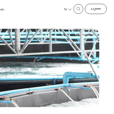
เมนู
อเรา
TH