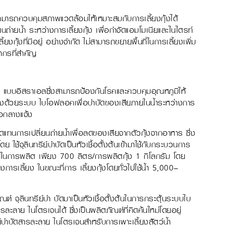
ม่สามารถควบคุมสภาพแวดล้อมให้เหมาะสมกับการเลี้ยงกุ้งได้
ยนถ่ายนํ้า ระหว่างการเลี้ยงกุ้ง เพื่อกำจัดแอมโมเนียและไนไตรท์
้ยงกุ้งที่มีอยู่ อย่างจำกัด ไม่สามารถขยายพื้นที่ในการเลี้ยงเพิ่ม
ากรที่สำคัญ
นปิด แบบอิสราเอลซึ่งสามารถป้องกันโรคและควบคุมอุณหภูมิให้
งกุ้งด้วยระบบ ไบโอฟลอคเพื่อบำบัดของเสียภายในนํ้าระหว่างการ
บ่อกลางแจ้ง
แทนการเปลี่ยนถ่ายน้ำเพื่อลดของเสียจากตัวกุ้งจากอาหาร ซึ่ง
ช้จุลินทรีย์บำบัดเป็นหัวเชื้อตั้งต้นเข้ามาใช้กับกระบวนการ
้นํ้าในการผลิต เพียง 700 ลิตร/การผลิตกุ้ง 1 กิโลกรัม โดย
ารเลี้ยง ในขณะที่การ เลี้ยงกุ้งโดยทั่วไปใช้นํ้า 5,000–
์ จุลินทรีย์บำ บัดมาเป็นหัวเชื้อตั้งต้นในการกระตุ้นระบบไบ
าย ไนโตรเจนได้ ซึ่งเป็นผลิตภัณฑ์ที่คิดค้นใหม่โดยอยู่
์บำบัดสารละลาย ไนโตรเจนสำหรับการเพาะเลี้ยงสัตว์น้ำ