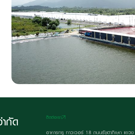
จำกัด
ติดต่อเรา
อาคารทรู ทาวเวอร์ 18 ถนนรัชดาภิเษก แขวง