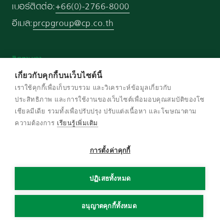
เบอร์ติดต่อ:
+66(0)-2766-8000
อีเมล:
prcpgroup@cp.co.th
ติดตามเรา
เกี่ยวกับคุกกี้บนเว็บไซต์นี้
เราใช้คุกกี้เพื่อเก็บรวบรวม และวิเคราะห์ข้อมูลเกี่ยวกับ
ประสิทธิภาพ และการใช้งานของเว็บไซต์เพื่อมอบคุณสมบัติของโซ
เชียลมีเดีย รวมทั้งเพื่อปรับปรุง ปรับแต่งเนื้อหา และโฆษณาตาม
© สงวนลิขสิทธิ์ พ.ศ. 2569 บริษัท เครือเจริญ
ความต้องการ
เรียนรู้เพิ่มเติม
โภคภัณฑ์ จำกัด
การตั้งค่าคุกกี้
ข้อกําหนดและเงื่อนไข
นโยบายความเป็นส่วนตัว
ปฏิเสธทั้งหมด
นโยบายการใช้งานคุกกี้
แผนผังเว็บไซต์
อนุญาตคุกกี้ทั้งหมด