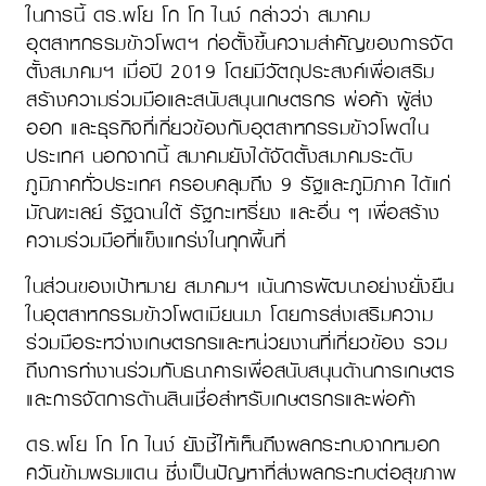
ในการนี้ ดร.พโย โก โก ไนง์ กล่าวว่า สมาคม
อุตสาหกรรมข้าวโพดฯ ก่อตั้งขึ้นความสำคัญของการจัด
ตั้งสมาคมฯ เมื่อปี 2019 โดยมีวัตถุประสงค์เพื่อเสริม
สร้างความร่วมมือและสนับสนุนเกษตรกร พ่อค้า ผู้ส่ง
ออก และธุรกิจที่เกี่ยวข้องกับอุตสาหกรรมข้าวโพดใน
ประเทศ นอกจากนี้ สมาคมยังได้จัดตั้งสมาคมระดับ
ภูมิภาคทั่วประเทศ ครอบคลุมถึง 9 รัฐและภูมิภาค ได้แก่
มัณฑะเลย์ รัฐฉานใต้ รัฐกะเหรี่ยง และอื่น ๆ เพื่อสร้าง
ความร่วมมือที่แข็งแกร่งในทุกพื้นที่
ในส่วนของเป้าหมาย สมาคมฯ เน้นการพัฒนาอย่างยั่งยืน
ในอุตสาหกรรมข้าวโพดเมียนมา โดยการส่งเสริมความ
ร่วมมือระหว่างเกษตรกรและหน่วยงานที่เกี่ยวข้อง รวม
ถึงการทำงานร่วมกับธนาคารเพื่อสนับสนุนด้านการเกษตร
และการจัดการด้านสินเชื่อสำหรับเกษตรกรและพ่อค้า
ดร.พโย โก โก ไนง์ ยังชี้ให้เห็นถึงผลกระทบจากหมอก
ควันข้ามพรมแดน ซึ่งเป็นปัญหาที่ส่งผลกระทบต่อสุขภาพ