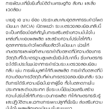
การพัฒนาที่ยั่งยืนทั้งมิติด้านเศรษฐกิจ สังคม และสิ่ง
แวดล้อม
นายอู เอ ชาน อ่อง ประธานสมาคมอุตสาหกรรมข้าวโพด
เมียนมา (MCIA) เปิดเผยว่า ระบบตรวจสอบย้อนกลับนี้
จะเป็นเครื่องมือสำคัญในการเสริมสร้างความมั่นใจใน
แหล่งที่มาของผลผลิต และสร้างความโปร่งใสให้กับ
อุตสาหกรรมข้าวโพดเลี้ยงสัตว์ในเมียนมา ช่วยให้
เกษตรกรและพ่อค้าสามารถเข้าถึงตลาดที่มีความต้องการ
วัตถุดิบที่ได้มาตรฐานสูงและยั่งยืนได้มากขึ้น ซึ่งเกษตรกร
จะได้รับประโยชน์จากการเข้าร่วมระบบตรวจสอบย้อน
กลับ เช่น การเพิ่มมูลค่าให้กับผลผลิต การเข้าถึงตลาดที่มี
ความต้องการวัตถุดิบที่ผ่านการตรวจสอบย้อนกลับ รวม
ถึงการได้รับความเชื่อมั่นจากผู้ซื้อ ทั้งในตลาดภายใน
ประเทศและต่างประเทศ ซึ่งระบบนี้ยังช่วยเสริมสร้าง
ความโปร่งใสให้กับกระบวนการผลิต ทำให้เกษตรกรรับรู้
และปฏิบัติตามแนวทางการเพาะปลูกที่ยั่งยืน ส่งเสริมความ
มั่นใจในผลผลิตของ
เมียนมา
ในระยะยาว