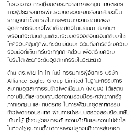
ในระยะยาว การเชื่อมต่อระหว่างภาคเอกชน เกษตรกร
และผู้ประกอบการผ่านระบบตรวจสอบย้อนกลับจะเป็น
รากฐานที่แข็งแกร่งในการพัฒนาความยั่งยืนของ
อุตสาหกรรมข้าวโพดเลี้ยงสัตว์ในเมียนมา สมาคมฯ
พร้อมที่จะสนับสนุนและนำระบบตรวจสอบย้อนกลับมาใช้
ให้ครอบคลุมทุกพื้นที่ของเมียนมา รวมถึงการสร้างความ
ร่วมมือที่แข็งแกร่งจากทุกภาคส่วน เพื่อสร้างความ
โปร่งใสและยกระดับอุตสาหกรรมในระยะยาว
ด้าน ดร.พโย โก โก ไนง์ กรรมการผู้จัดการ บริษัท
Alliance Eagles Group Limited ในฐานะกรรมการ
สมาคมอุตสาหกรรมข้าวโพด
เมียนมา
(MCIA) ได้แสดง
ความยินดีและขอบคุณต่อความร่วมมือระหว่างภาครัฐ
ภาคเอกชน และเกษตรกร ในการพัฒนาอุตสาหกรรม
ข้าวโพดของประเทศ ผ่านการนำระบบตรวจสอบย้อนกลับ
เข้ามาใช้ ซึ่งจะช่วยยกระดับความยั่งยืนและความโปร่งใส
ในห่วงโซ่อุปทานตั้งแต่การเพาะปลูกจนถึงการส่งออก