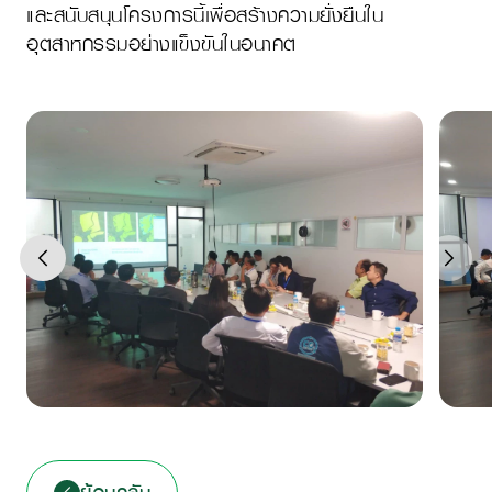
และสนับสนุนโครงการนี้เพื่อสร้างความยั่งยืนใน
อุตสาหกรรมอย่างแข็งขันในอนาคต