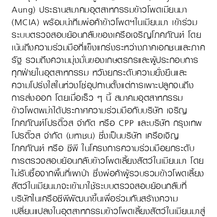
Aung) ประธานสมาคมอุตสาหกรรมข้าวโพดเมียนมา
(MCIA) พร้อมนำทีมพ่อค้าข้าวโพดฯในเมียนมา เข้าร่วม
ระบบตรวจสอบย้อนกลับของเครือเจริญโภคภัณฑ์ โดย
เน้นถึงความร่วมมือที่แข็งแกร่งระหว่างภาคเอกชนและภาค
รัฐ รวมถึงความมุ่งมั่นของเกษตรกรและผู้ประกอบการ
ทุกฝ่ายในอุตสาหกรรม หวังยกระดับความยั่งยืนและ
ความโปร่งใสในห่วงโซ่อุปทานตั้งแต่การเพาะปลูกจนถึง
การส่งออก โดยเมื่อเร็ว ๆ นี้ สมาคมอุตสาหกรรม
ข้าวโพดพม่าได้ประกาศความร่วมมือกับบริษัท เจริญ
โภคภัณฑ์โปรดิ๊วส จำกัด หรือ CPP และบริษัท กรุงเทพ
โปรดิ๊วส จำกัด (มหาชน) ซึ่งเป็นบริษัท เครือเจิญ
โภคภัณฑ์ หรือ ซีพี ในโครงการความร่วมมือยกระดับ
การตรวจสอบย้อนกลับข้าวโพดเลี้ยงสัตว์ในเมียนมา โดย
ไม่รับซื้อจากพื้นที่เผาป่า ซึ่งพ่อค้าผู้รวบรวมข้าวโพดเลี้ยง
สัตว์ในเมียนมาจะเข้ามาใช้ระบบตรวจสอบย้อนกลับที่
บริษัทในเครือซีพีพัฒนาขึ้นเพื่อร่วมกันสร้างความ
เปลี่ยนแปลงในอุตสาหกรรมข้าวโพดเลี้ยงสัตว์ในเมียนมาสู่