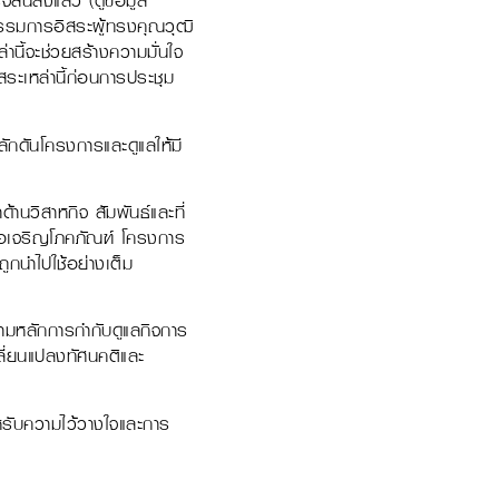
ิ้นลงแล้ว (ดูข้อมูล
กรรมการอิสระผู้ทรงคุณวุฒิ
่านี้จะช่วยสร้างความมั่นใจ
ะเหล่านี้ก่อนการประชุม
กดันโครงการและดูแลให้มี
านวิสาหกิจ สัมพันธ์และที่
รือเจริญโภคภัณฑ์ โครงการ
ถูกนำไปใช้อย่างเต็ม
ตามหลักการกำกับดูแลกิจการ
ปลี่ยนแปลงทัศนคติและ
หรับความไว้วางใจและการ