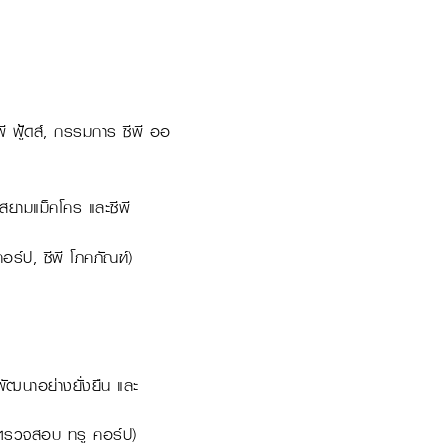
 ฟู้ดส์, กรรมการ ซีพี ออ
ยามแม็คโคร และซีพี
ร์ป, ซีพี โภคภัณฑ์)
ฒนาอย่างยั่งยืน และ
ตรวจสอบ ทรู คอร์ป)