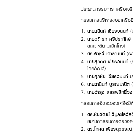
ประธานกรรมการ เครือเจร
กรรมการบริหารของเครือซี
นายธนินท์ เจียรวนนท์
(
นายอดิเรก ศรีประทักษ์
(
ลล์และสยามแม็คโคร)
ดร.อาชว์ เตาลานนท์
(รอ
นายสุภกิต เจียรวนนท์
(ร
โภคภัณฑ์)
นายศุภชัย เจียรวนนท์
(ร
นายธานินท์ บูรณมานิต
(
นายอำรุง สรรพสิทธิ์วง
กรรมการอิสระของเครือซีพ
ดร.ชัยวัฒน์ วิบูลย์สวัสดิ
สมาชิกกรรมการตรวจสอบแ
ดร.โกศล เพ็ชรสุวรรณ์