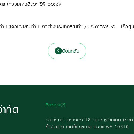
เดช
(กรรมการอิสระ ซีพี ออลล์)
าน (ชาวไทยสามท่าน ชาวต่างประเทศสามท่าน) ประกาศรายชื่อ เร็วๆ น
ย้อนกลับ
จำกัด
ติดต่อเรา
อาคารทรู ทาวเวอร์ 18 ถนนรัชดาภิเษก แขวง
ห้วยขวาง เขตห้วยขวาง กรุงเทพฯ 10310