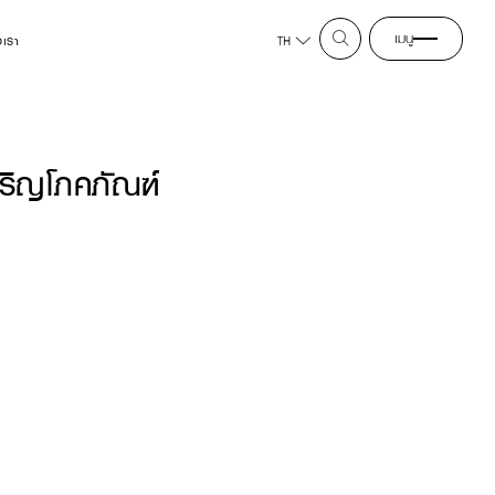
เมนู
อเรา
TH
ริญโภคภัณฑ์