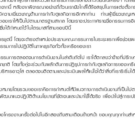
แทนจากผู้บริหารและตัวแทนกรรมการบริษัทจดทะเบียนในเครือฯ ได้เสร็จส
กนี้ หลังจากพิจารณาอย่างถี่ถ้วนเรายังใกล้ได้ข้อสรุปในการแต่งตั้ง
่งมีความเชี่ยวชาญด้านการกำกับดูแลกิจการอีกหกท่าน ท่านผู้เชี่ยวชาญเหล
ของเราให้เป็นไปตามมาตรฐานสากล โดยเราจะประกาศรายชื่อกรรมการอิสร
งได้กำหนดไว้ในไตรมาสที่สามของปีนี้
รชุดนี้ โดยจะดำรงตำแหน่งประธานคณะกรรมการในระยะแรกเพื่อช่วยผลั
มการไปปฏิบัติในภาคธุรกิจทั่วทั้งเครือของเรา
รรมการตลอดจนการดำเนินงานในลำดับถัดไป เราได้ตกลงว่าจ้างที่ปรึกษาด้
าชาติ โดยทั้งคู่จะร่วมกันผลักดันการปฏิรูปการกำกับดูแลกิจการของเค
หารอาวุโส ตลอดจนติดตามและประเมินผลให้แน่ใจได้ว่าสิ่งที่เราริเริ่มได้
 จุดมุ่งหมายโดยรวมของเราคือการกำหนดให้มีแนวทางการดำเนินงานที่เป็นไป
งพัฒนาแนวปฏิบัติด้านนโยบายที่ชัดเจนและนำมาใช้ได้จริง เพื่อนำไปสู่การเ
งโครงงานครั้งต่อไปในอีกสองถึงสามเดือนข้างหน้า ขอบคุณทุกท่านสำ