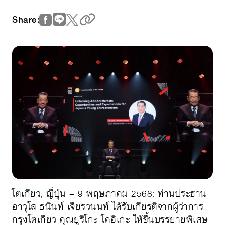
Share:
โตเกียว, ญี่ปุ่น – 9 พฤษภาคม 2568: ท่านประธาน
อาวุโส ธนินท์ เจียรวนนท์ ได้รับเกียรติจากผู้ว่าการ
กรุงโตเกียว คุณยูริโกะ โคอิเกะ ให้ขึ้นบรรยายพิเศษ